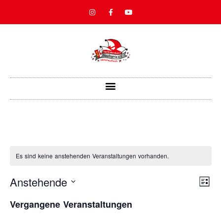
Es sind keine anstehenden Veranstaltungen vorhanden.
ANS
Veran
Anstehende
Liste
Ansic
Datum
Navig
NAV
wählen.
Vergangene Veranstaltungen